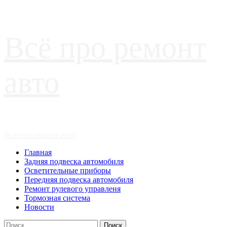
Перейти
Всё про ремонт
к
содержимому
авто
Основное
Всё про ремонт авто
меню
Главная
Задняя подвеска автомобиля
Осветительные приборы
Передняя подвеска автомобиля
Ремонт рулевого управленя
Тормозная система
Новости
Найти: