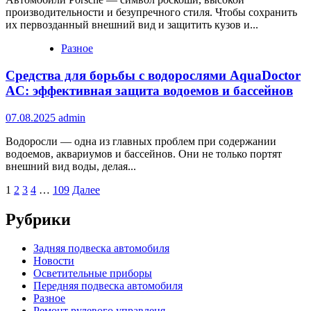
производительности и безупречного стиля. Чтобы сохранить
их первозданный внешний вид и защитить кузов и...
Разное
Средства для борьбы с водорослями AquaDoctor
AC: эффективная защита водоемов и бассейнов
07.08.2025
admin
Водоросли — одна из главных проблем при содержании
водоемов, аквариумов и бассейнов. Они не только портят
внешний вид воды, делая...
Пагинация
1
2
3
4
…
109
Далее
записей
Рубрики
Задняя подвеска автомобиля
Новости
Осветительные приборы
Передняя подвеска автомобиля
Разное
Ремонт рулевого управленя