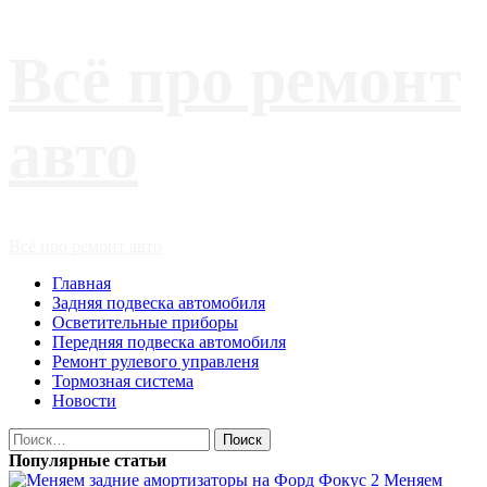
Перейти
Всё про ремонт
к
содержимому
авто
Основное
Всё про ремонт авто
меню
Главная
Задняя подвеска автомобиля
Осветительные приборы
Передняя подвеска автомобиля
Ремонт рулевого управленя
Тормозная система
Новости
Найти:
Популярные статьи
Меняем