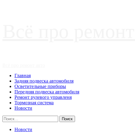
Перейти
Всё про ремонт
к
содержимому
Основное
Всё про ремонт авто
меню
Главная
Задняя подвеска автомобиля
Осветительные приборы
Передняя подвеска автомобиля
Ремонт рулевого управленя
Тормозная система
Новости
Найти:
Новости