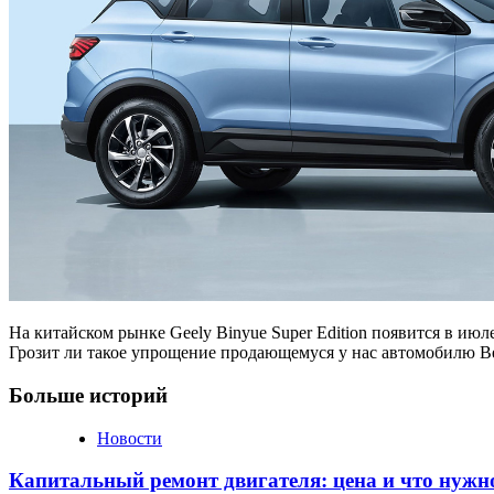
На китайском рынке Geely Binyue Super Edition появится в ию
Грозит ли такое упрощение продающемуся у нас автомобилю Be
Больше историй
Новости
Капитальный ремонт двигателя: цена и что нужн