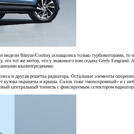
 модели Binyue/Coolray оснащались только турбомоторами, то н
ему, это тот же мотор, что у знакомого нам седана Geely Emgrand
ванными квазипередачами.
олеса и другая решетка радиатора. Остальные элементы оперени
ет кузова окрашена и крыша. Салон тоже «монохромный» и с не
овый центральный тоннель с фиксируемым селектором вариатор