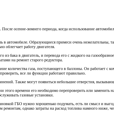
од. После осенне-зимнего периода, когда использование автомоб
ль в автомобиле. Образующиеся примеси очень нежелательны, та
но облегчает работу двигателя.
о из бака в двигатель, и перевода его с жидкого на газообразно
ратами на ремонт старого редуктора.
ование количества газа, поступающего в баллоны. Он работает с
проверить, все ли функции работают правильно.
динений. Также могут появиться небольшие отверстия, вызывающ
ии этого времени его необходимо перепроверить или заменить на
бслуживать газовые установки.
становкой ГБО нужно хорошенько подумать, есть ли смысл и выг
 ремонтам, однако затраты на расход топлива намного ниже, че