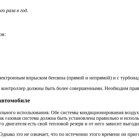
о раза в год.
ов:
лектронным впрыском бензина (прямой и непрямой) и с турбонад
и контроллер должны быть более совершенными. Необходим пра
 автомобиле
вильного использования. Обе системы кондиционирования воздух
как газовая система должна быть установлена ​​правильно и испо
о двигателя есть свой тепловой резерв и от него зависит выгод
 Однако это не означает, что по истечении этого времени он пр