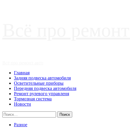
Перейти
Всё про ремонт
к
содержимому
Основное
Всё про ремонт авто
меню
Главная
Задняя подвеска автомобиля
Осветительные приборы
Передняя подвеска автомобиля
Ремонт рулевого управленя
Тормозная система
Новости
Найти:
Разное