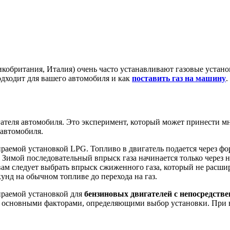
кобритания, Италия) очень часто устанавливают газовые устан
подходит для вашего автомобиля и как
поставить газ на машину
.
ателя автомобиля. Это эксперимент, который может принести мн
автомобиля.
ираемой установкой LPG. Топливо в двигатель подается через ф
 Зимой последовательный впрыск газа начинается только через н
вам следует выбрать впрыск сжиженного газа, который не расшир
кунд на обычном топливе до перехода на газ.
ираемой установкой для
бензиновых двигателей с непосредст
 основными факторами, определяющими выбор установки. При в