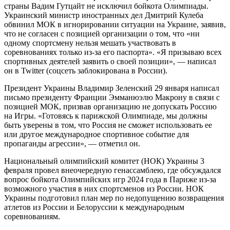
страны Вадим Гутцайт не исключил бойкота Олимпиады.
Украинский министр иностранных дел Дмитрий Кулеба
обвинил МОК в игнорировании ситуации на Украине, заявив,
что не согласен с позицией организации о том, что «ни
одному спортсмену нельзя мешать участвовать в
соревнованиях только из-за его паспорта». «Я призываю всех
спортивных деятелей заявить о своей позиции», — написал
он в Twitter (соцсеть заблокирована в России).
Президент Украины Владимир Зеленский 29 января написал
письмо президенту Франции Эмманюэлю Макрону в связи с
позицией МОК, призвав организацию не допускать Россию
на Игры. «Готовясь к парижской Олимпиаде, мы должны
быть уверены в том, что Россия не сможет использовать ее
или другое международное спортивное событие для
пропаганды агрессии», — отметил он.
Национальный олимпийский комитет (НОК) Украины 3
февраля провел внеочередную генассамблею, где обсуждался
вопрос бойкота Олимпийских игр 2024 года в Париже из-за
возможного участия в них спортсменов из России. НОК
Украины подготовил план мер по недопущению возвращения
атлетов из России и Белоруссии к международным
соревнованиям.