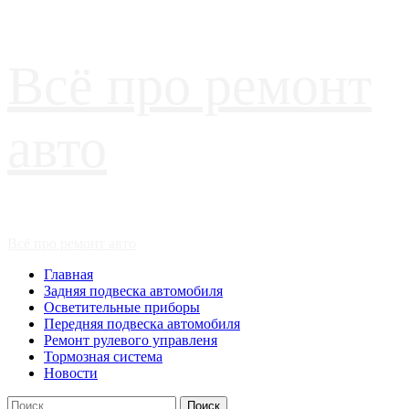
Перейти
Всё про ремонт
к
содержимому
авто
Основное
Всё про ремонт авто
меню
Главная
Задняя подвеска автомобиля
Осветительные приборы
Передняя подвеска автомобиля
Ремонт рулевого управленя
Тормозная система
Новости
Найти: