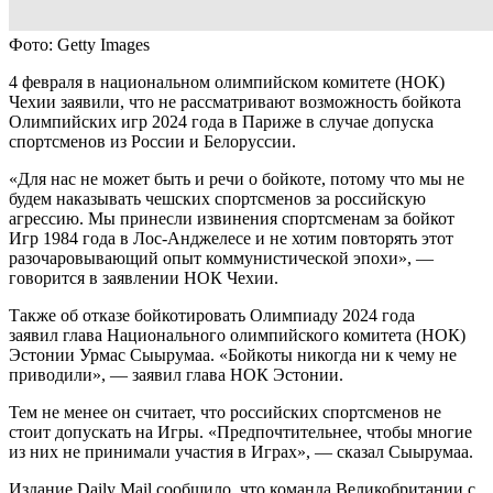
Фото: Getty Images
4 февраля в национальном олимпийском комитете (НОК)
Чехии заявили, что не рассматривают возможность бойкота
Олимпийских игр 2024 года в Париже в случае допуска
спортсменов из России и Белоруссии.
«Для нас не может быть и речи о бойкоте, потому что мы не
будем наказывать чешских спортсменов за российскую
агрессию. Мы принесли извинения спортсменам за бойкот
Игр 1984 года в Лос-Анджелесе и не хотим повторять этот
разочаровывающий опыт коммунистической эпохи», —
говорится в заявлении НОК Чехии.
Также об отказе бойкотировать Олимпиаду 2024 года
заявил глава Национального олимпийского комитета (НОК)
Эстонии Урмас Сыырумаа. «Бойкоты никогда ни к чему не
приводили», — заявил глава НОК Эстонии.
Тем не менее он считает, что российских спортсменов не
стоит допускать на Игры. «Предпочтительнее, чтобы многие
из них не принимали участия в Играх», — сказал Сыырумаа.
Издание Daily Mail сообщило, что команда Великобритании с