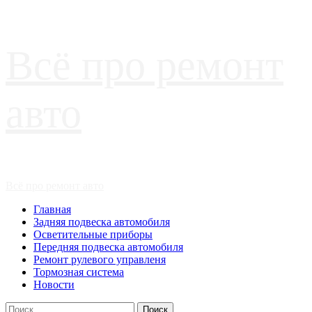
Перейти
Всё про ремонт
к
содержимому
авто
Основное
Всё про ремонт авто
меню
Главная
Задняя подвеска автомобиля
Осветительные приборы
Передняя подвеска автомобиля
Ремонт рулевого управленя
Тормозная система
Новости
Найти: