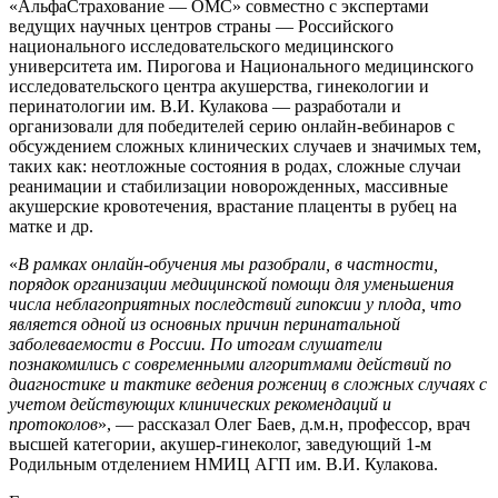
«АльфаСтрахование — ОМС» совместно с экспертами
ведущих научных центров страны — Российского
национального исследовательского медицинского
университета им. Пирогова и Национального медицинского
исследовательского центра акушерства, гинекологии и
перинатологии им. В.И. Кулакова — разработали и
организовали для победителей серию онлайн-вебинаров с
обсуждением сложных клинических случаев и значимых тем,
таких как: неотложные состояния в родах, сложные случаи
реанимации и стабилизации новорожденных, массивные
акушерские кровотечения, врастание плаценты в рубец на
матке и др.
«
В рамках онлайн-обучения мы разобрали, в частности,
порядок организации медицинской помощи для уменьшения
числа неблагоприятных последствий гипоксии у плода, что
является одной из основных причин перинатальной
заболеваемости в России. По итогам слушатели
познакомились с современными алгоритмами действий по
диагностике и тактике ведения рожениц в сложных случаях с
учетом действующих клинических рекомендаций и
протоколов
», — рассказал Олег Баев, д.м.н, профессор, врач
высшей категории, акушер-гинеколог, заведующий 1-м
Родильным отделением НМИЦ АГП им. В.И. Кулакова.