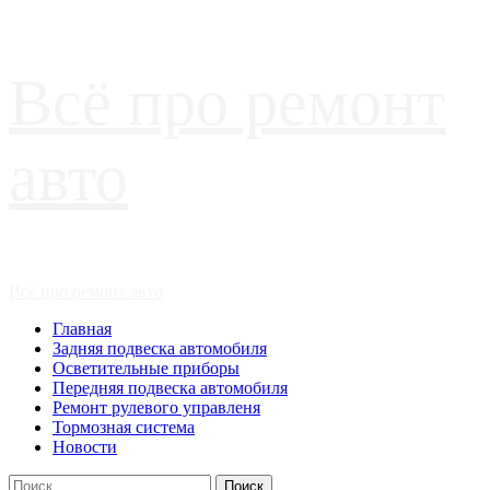
Перейти
Всё про ремонт
к
содержимому
авто
Основное
Всё про ремонт авто
меню
Главная
Задняя подвеска автомобиля
Осветительные приборы
Передняя подвеска автомобиля
Ремонт рулевого управленя
Тормозная система
Новости
Найти: