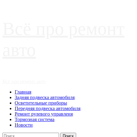
Перейти
Всё про ремонт
к
содержимому
авто
Основное
Всё про ремонт авто
меню
Главная
Задняя подвеска автомобиля
Осветительные приборы
Передняя подвеска автомобиля
Ремонт рулевого управленя
Тормозная система
Новости
Найти: