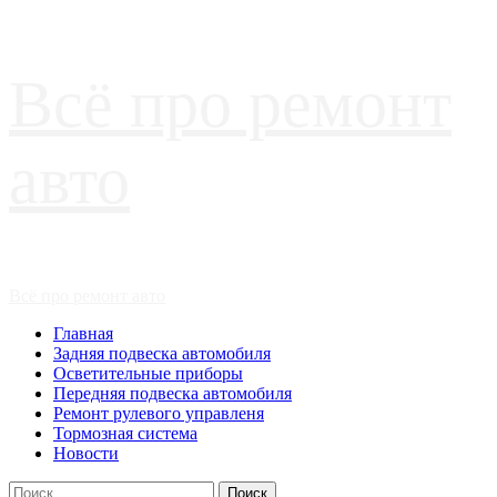
Перейти
Всё про ремонт
к
содержимому
авто
Основное
Всё про ремонт авто
меню
Главная
Задняя подвеска автомобиля
Осветительные приборы
Передняя подвеска автомобиля
Ремонт рулевого управленя
Тормозная система
Новости
Найти: