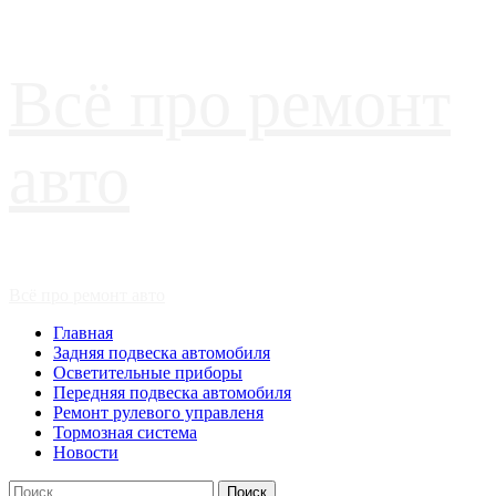
Перейти
Всё про ремонт
к
содержимому
авто
Основное
Всё про ремонт авто
меню
Главная
Задняя подвеска автомобиля
Осветительные приборы
Передняя подвеска автомобиля
Ремонт рулевого управленя
Тормозная система
Новости
Найти: