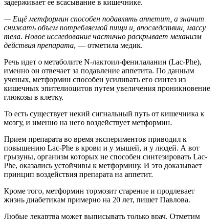
задерживает ее всасывание в кишечнике.
— Ещё метформин способен подавлять аппетит, а значит
снижать объем потребляемой пищи и, впоследствии, массу
тела. Новое исследование частично раскрывает механизм
действия препарата
, — отметила медик.
Речь идет о метаболите N-лактоил-фенилаланин (Lac-Phe),
именно он отвечает за подавление аппетита. По данным
ученых, метформин способен усиливать его синтез из
кишечных эпителиоцитов путем увеличения проникновение
глюкозы в клетку.
То есть существует некий сигнальный путь от кишечника к
мозгу, и именно на него воздействует метформин.
Прием препарата во время экспериментов приводил к
повышению Lac-Phe в крови и у мышей, и у людей. А вот
грызуны, организм которых не способен синтезировать Lac-
Phe, оказались устойчивы к метформину. И это доказывает
принцип воздействия препарата на аппетит.
Кроме того, метформин тормозит старение и продлевает
жизнь диабетикам примерно на 20 лет, пишет Павлова.
Любые лекартва может выписывать только врач. Отметим