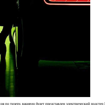
удя по тизеру, вживую будет представлен электрический родстер