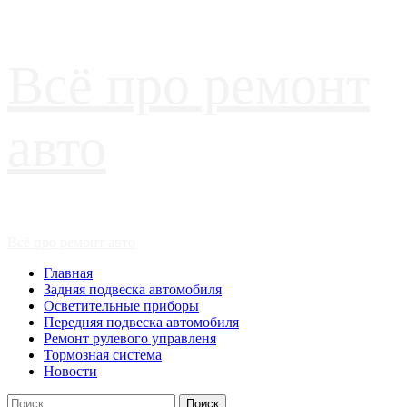
Перейти
Всё про ремонт
к
содержимому
авто
Основное
Всё про ремонт авто
меню
Главная
Задняя подвеска автомобиля
Осветительные приборы
Передняя подвеска автомобиля
Ремонт рулевого управленя
Тормозная система
Новости
Найти: