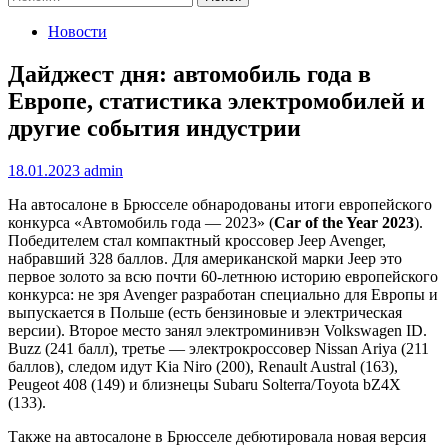
Новости
Дайджест дня: автомобиль года в
Европе, статистика электромобилей и
другие события индустрии
18.01.2023
admin
На автосалоне в Брюсселе обнародованы итоги европейского
конкурса «Автомобиль года — 2023» (
Car of the Year 2023
).
Победителем стал компактный кроссовер Jeep Avenger,
набравший 328 баллов. Для американской марки Jeep это
первое золото за всю почти 60-летнюю историю европейского
конкурса: не зря Avenger разработан специально для Европы и
выпускается в Польше (есть бензиновые и электрическая
версии). Второе место занял электроминивэн Volkswagen ID.
Buzz (241 балл), третье — электрокроссовер Nissan Ariya (211
баллов), следом идут Kia Niro (200), Renault Austral (163),
Peugeot 408 (149) и близнецы Subaru Solterra/Toyota bZ4X
(133).
Также на автосалоне в Брюсселе дебютировала новая версия