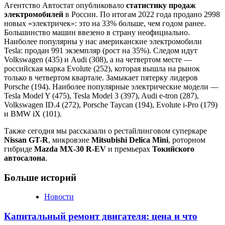
Агентство Автостат опубликовало
статистику продаж
электромобилей
в России. По итогам 2022 года продано 2998
новых «электричек»: это на 33% больше, чем годом ранее.
Большинство машин ввезено в страну неофициально.
Наиболее популярны у нас американские электромобили
Tesla: продан 991 экземпляр (рост на 35%). Следом идут
Volkswagen (435) и Audi (308), а на четвертом месте —
российская марка Evolute (252), которая вышла на рынок
только в четвертом квартале. Замыкает пятерку лидеров
Porsche (194). Наиболее популярные электрические модели —
Tesla Model Y (475), Tesla Model 3 (397), Audi e-tron (287),
Volkswagen ID.4 (272), Porsche Taycan (194), Evolute i-Pro (179)
и BMW iX (101).
Также сегодня мы рассказали о рестайлинговом суперкаре
Nissan GT-R
, микровэне
Mitsubishi Delica Mini
, роторном
гибриде
Mazda MX-30 R-EV
и премьерах
Токийского
автосалона
.
Больше историй
Новости
Капитальный ремонт двигателя: цена и что