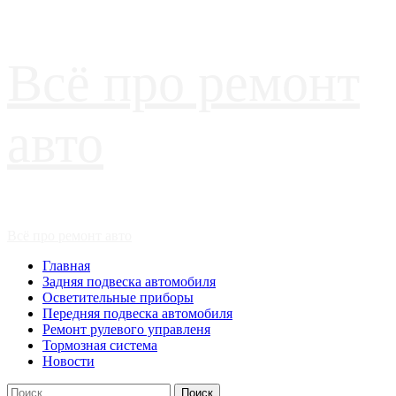
Перейти
Всё про ремонт
к
содержимому
авто
Основное
Всё про ремонт авто
меню
Главная
Задняя подвеска автомобиля
Осветительные приборы
Передняя подвеска автомобиля
Ремонт рулевого управленя
Тормозная система
Новости
Найти: