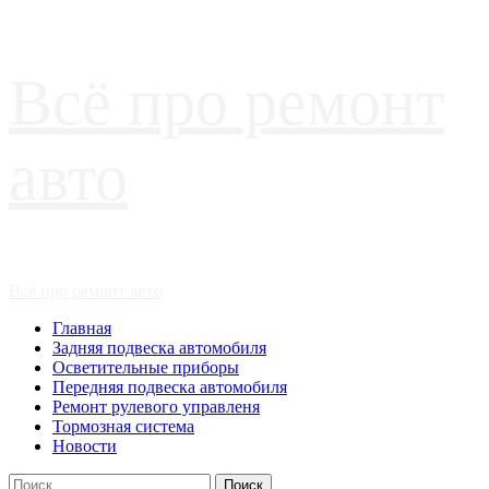
Перейти
Всё про ремонт
к
содержимому
авто
Основное
Всё про ремонт авто
меню
Главная
Задняя подвеска автомобиля
Осветительные приборы
Передняя подвеска автомобиля
Ремонт рулевого управленя
Тормозная система
Новости
Найти: