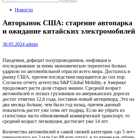
Новости
Авторынок США: старение автопарка
и ожидание китайских электромобилей
30.05.2024
admin
Пандемия, дефицит полупроводников, инфляция и
последовавшие за ними экономические перипетии больно
ударили по автомобильной отрасли всего мира. Досталось и
рынку США, причем последствия ощущаются до сих пор.
Согласно отчету агентства S&P Global Mobility, в Америке
продолжает расти доля старых машин. Средний возраст
автомобилей и легких грузовиков на американских дорогах
достиг отметки 12,6 года, поставив новый антирекорд. Это на
два месяца больше, чем было год назад, причем данный
показатель растет уже семь лет подряд. Если же убрать из
статистики часто обновляемый коммерческий транспорт, то
средний возраст легковушек достигает уже 14 лет.
Количество автомобилей в самой свежей категории «до 5 лет»
уменьшилось на 2 млн (до 88 млн штук), в то время как общее