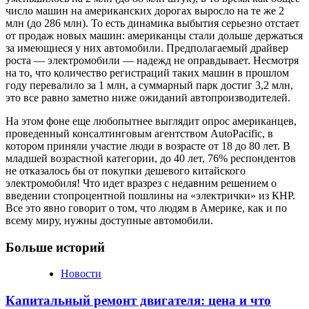
число машин на американских дорогах выросло на те же 2
млн (до 286 млн). То есть динамика выбытия серьезно отстает
от продаж новых машин: американцы стали дольше держаться
за имеющиеся у них автомобили. Предполагаемый драйвер
роста — электромобили — надежд не оправдывает. Несмотря
на то, что количество регистраций таких машин в прошлом
году перевалило за 1 млн, а суммарный парк достиг 3,2 млн,
это все равно заметно ниже ожиданий автопроизводителей.
На этом фоне еще любопытнее выглядит опрос американцев,
проведенный консалтинговым агентством AutoPacific, в
котором приняли участие люди в возрасте от 18 до 80 лет. В
младшей возрастной категории, до 40 лет, 76% респондентов
не отказалось бы от покупки дешевого китайского
электромобиля! Что идет вразрез с недавним решением о
введении стопроцентной пошлины на «электрички» из КНР.
Все это явно говорит о том, что людям в Америке, как и по
всему миру, нужны доступные автомобили.
Больше историй
Новости
Капитальный ремонт двигателя: цена и что