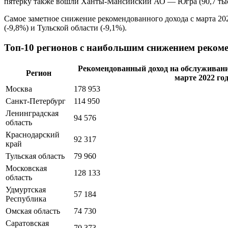
пятерку также вошли Ханты-Мансийский АО — Югра (90,7 тыс. р
Самое заметное снижение рекомендованного дохода с марта 202
(-9,8%) и Тульской области (-9,1%).
Топ-10 регионов с наибольшим снижением рекоме
Рекомендованный доход на обслуживание
Регион
марте 2022 год
Москва
178 953
Санкт-Петербург
114 950
Ленинградская
94 576
область
Краснодарский
92 317
край
Тульская область
79 960
Московская
128 133
область
Удмуртская
57 184
Республика
Омская область
74 730
Саратовская
70 373