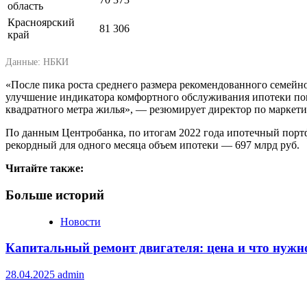
область
Красноярский
81 306
край
Данные: НБКИ
«После пика роста среднего размера рекомендованного семейн
улучшение индикатора комфортного обслуживания ипотеки пов
квадратного метра жилья», — резюмирует директор по маркет
По данным Центробанка, по итогам 2022 года ипотечный портфе
рекордный для одного месяца объем ипотеки — 697 млрд руб.
Читайте также:
Больше историй
Новости
Капитальный ремонт двигателя: цена и что нужн
28.04.2025
admin