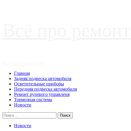
Перейти
Всё про ремонт
к
содержимому
Основное
Всё про ремонт авто
меню
Главная
Задняя подвеска автомобиля
Осветительные приборы
Передняя подвеска автомобиля
Ремонт рулевого управленя
Тормозная система
Новости
Найти:
Новости