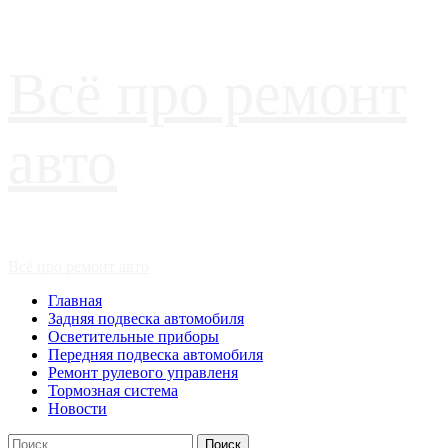
Перейти
Всё про ремонт
к
содержимому
авто
Основное
Всё про ремонт авто
меню
Главная
Задняя подвеска автомобиля
Осветительные приборы
Передняя подвеска автомобиля
Ремонт рулевого управленя
Тормозная система
Новости
Найти: