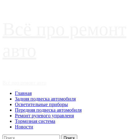
Перейти
Всё про ремонт
к
содержимому
авто
Основное
Всё про ремонт авто
меню
Главная
Задняя подвеска автомобиля
Осветительные приборы
Передняя подвеска автомобиля
Ремонт рулевого управленя
Тормозная система
Новости
Найти: