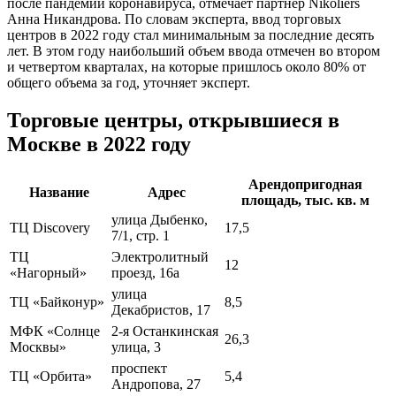
после пандемии коронавируса, отмечает партнер Nikoliers
Анна Никандрова. По словам эксперта, ввод торговых
центров в 2022 году стал минимальным за последние десять
лет. В этом году наибольший объем ввода отмечен во втором
и четвертом кварталах, на которые пришлось около 80% от
общего объема за год, уточняет эксперт.
Торговые центры, открывшиеся в
Москве в 2022 году
Арендопригодная
Название
Адрес
площадь, тыс. кв. м
улица Дыбенко,
ТЦ Discovery
17,5
7/1, стр. 1
ТЦ
Электролитный
12
«Нагорный»
проезд, 16а
улица
ТЦ «Байконур»
8,5
Декабристов, 17
МФК «Солнце
2-я Останкинская
26,3
Москвы»
улица, 3
проспект
ТЦ «Орбита»
5,4
Андропова, 27