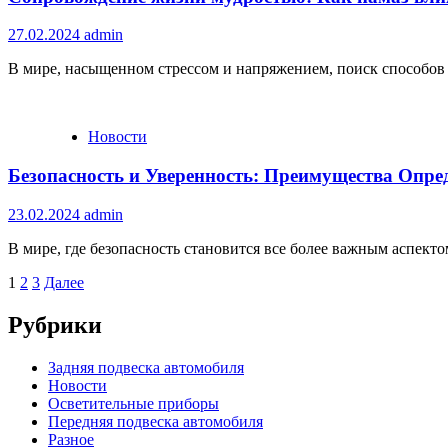
27.02.2024
admin
В мире, насыщенном стрессом и напряжением, поиск способов 
Новости
Безопасность и Уверенность: Преимущества Опр
23.02.2024
admin
В мире, где безопасность становится все более важным аспек
Пагинация
1
2
3
Далее
записей
Рубрики
Задняя подвеска автомобиля
Новости
Осветительные приборы
Передняя подвеска автомобиля
Разное