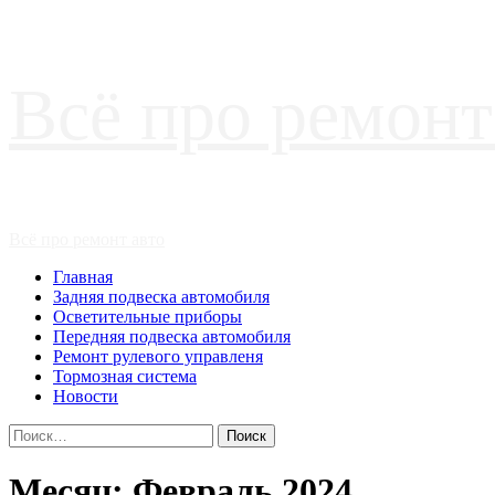
Перейти
Всё про ремонт
к
содержимому
Основное
Всё про ремонт авто
меню
Главная
Задняя подвеска автомобиля
Осветительные приборы
Передняя подвеска автомобиля
Ремонт рулевого управленя
Тормозная система
Новости
Найти:
Месяц:
Февраль 2024